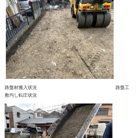
路盤材搬入状況 路盤工
敷均し転圧状況